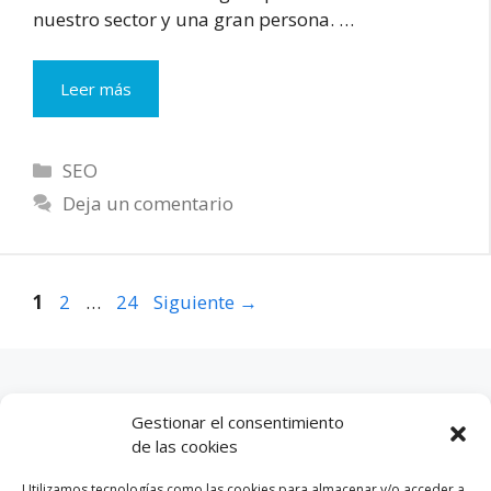
nuestro sector y una gran persona. …
Tips
Leer más
básicos
de
SEO
Categorías
SEO
para
Deja un comentario
ecommerce
Página
Página
Página
1
2
…
24
Siguiente
→
Descubre las mejores tiendas online:
Gestionar el consentimiento
de las cookies
Farmacias online
Utilizamos tecnologías como las cookies para almacenar y/o acceder a