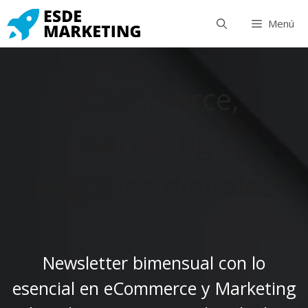
Saltar
Menú
al
contenido
eCommerce,
Marketing y
Negocios digitales
Newsletter bimensual con lo
esencial en eCommerce y Marketing