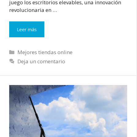
juego los escritorios elevables, una innovación
revolucionaria en …
Descubre
Leer más
los
5
Escritorios
Categorías
Mejores tiendas online
Elevables
Deja un comentario
Top
del
2024:
Ergonomía
y
Estilo
en
Tu
Oficina