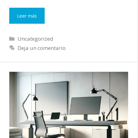
Impulsa
Leer más
tu
Negocio
B2B
Categorías
Uncategorized
con
Deja un comentario
Shopify