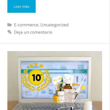
Las
Leer más
mejores
newsletters
de
Categorías
E-commerce
,
Uncategorized
eCommerce
Deja un comentario
en
español