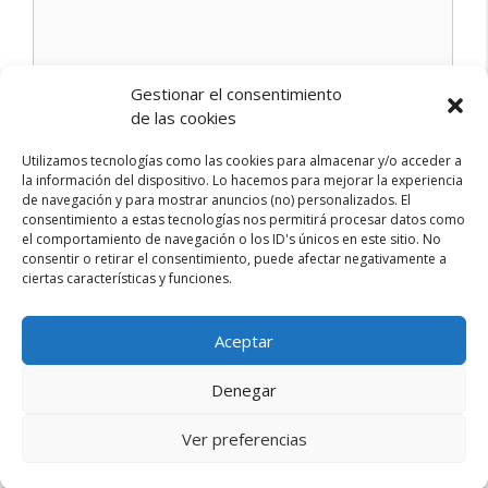
Gestionar el consentimiento
Nombre
de las cookies
Utilizamos tecnologías como las cookies para almacenar y/o acceder a
Correo
la información del dispositivo. Lo hacemos para mejorar la experiencia
electrónico
de navegación y para mostrar anuncios (no) personalizados. El
consentimiento a estas tecnologías nos permitirá procesar datos como
Web
el comportamiento de navegación o los ID's únicos en este sitio. No
consentir o retirar el consentimiento, puede afectar negativamente a
ciertas características y funciones.
Aceptar
Denegar
Aviso legal – Privacidad
Contacto
Ver preferencias
esdemarketing.com © 2026 |
Sobre mi