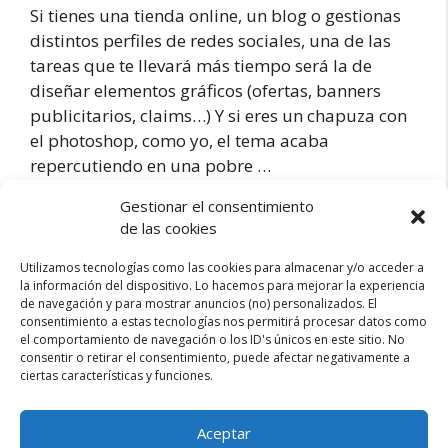
Si tienes una tienda online, un blog o gestionas
distintos perfiles de redes sociales, una de las
tareas que te llevará más tiempo será la de
diseñar elementos gráficos (ofertas, banners
publicitarios, claims…) Y si eres un chapuza con
el photoshop, como yo, el tema acaba
repercutiendo en una pobre …
Gestionar el consentimiento
Canva:
de las cookies
Leer más
Diseño
Utilizamos tecnologías como las cookies para almacenar y/o acceder a
online
la información del dispositivo. Lo hacemos para mejorar la experiencia
al
Categorías
Blogs
de navegación y para mostrar anuncios (no) personalizados. El
alcance
consentimiento a estas tecnologías nos permitirá procesar datos como
3 comentarios
de
el comportamiento de navegación o los ID's únicos en este sitio. No
consentir o retirar el consentimiento, puede afectar negativamente a
todos
ciertas características y funciones.
Página
Página
1
2
Siguiente
→
Aceptar