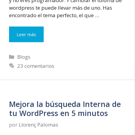
y no eres programador. Y cambiar el idioma de
wordpress te puede llevar más de uno. Has
encontrado el tema perfecto, el que …
Cómo
Leer más
cambiar
el
idioma
Categorías
Blogs
de
23 comentarios
una
plantilla
WordPress
Mejora la búsqueda Interna de
tu WordPress en 5 minutos
por
Llorenç Palomas