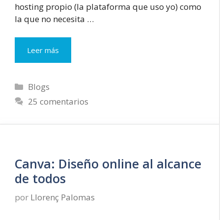
hosting propio (la plataforma que uso yo) como
la que no necesita …
¿Blogger
Leer más
o
WordPress?
Opciones
Categorías
Blogs
para
25 comentarios
crear
tu
blog
Canva: Diseño online al alcance
de todos
por
Llorenç Palomas