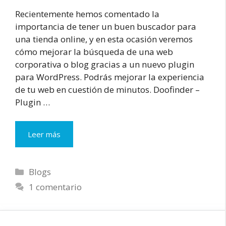
Recientemente hemos comentado la
importancia de tener un buen buscador para
una tienda online, y en esta ocasión veremos
cómo mejorar la búsqueda de una web
corporativa o blog gracias a un nuevo plugin
para WordPress. Podrás mejorar la experiencia
de tu web en cuestión de minutos. Doofinder –
Plugin …
Mejora
Leer más
la
búsqueda
Interna
Categorías
Blogs
de
1 comentario
tu
WordPress
en
5