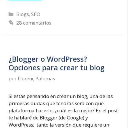
una
tabla
Categorías
Blogs
,
SEO
de
28 comentarios
contenidos
y
mejorar
el
SEO
de
¿Blogger o WordPress?
tu
Opciones para crear tu blog
Blog
por
Llorenç Palomas
Si estás pensando en crear un blog, una de las
primeras dudas que tendrás será con qué
plataforma hacerlo, ¿cuál es la mejor? En el post
te hablaré de Blogger (de Google) y
WordPress, tanto la versión que requiere un