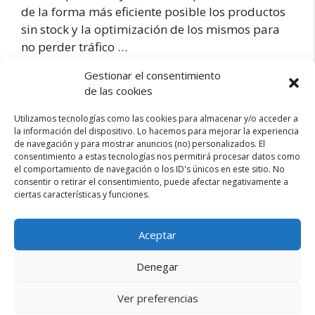
de la forma más eficiente posible los productos
sin stock y la optimización de los mismos para
no perder tráfico …
Gestionar el consentimiento
Cómo
de las cookies
Leer más
eliminar
Utilizamos tecnologías como las cookies para almacenar y/o acceder a
productos
la información del dispositivo. Lo hacemos para mejorar la experiencia
sin
Categorías
E-commerce
,
SEO
de navegación y para mostrar anuncios (no) personalizados. El
dañar
consentimiento a estas tecnologías nos permitirá procesar datos como
Deja un comentario
el
el comportamiento de navegación o los ID's únicos en este sitio. No
consentir o retirar el consentimiento, puede afectar negativamente a
SEO
ciertas características y funciones.
de
tu
Página
Página
Página
1
2
…
11
Siguiente
→
eCommerce
Aceptar
Denegar
Aviso legal – Privacidad
Contacto
Ver preferencias
esdemarketing.com © 2026 |
Sobre mi