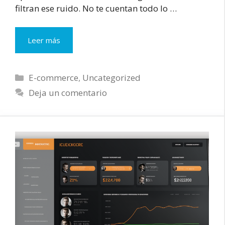
filtran ese ruido. No te cuentan todo lo …
Las
Leer más
mejores
newsletters
de
Categorías
E-commerce
,
Uncategorized
eCommerce
Deja un comentario
en
español