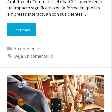
ámbito del eCommerce, el ChatGPT puede tener
un impacto significativo en la forma en que las
empresas interactúan con sus clientes …
Cómo
Leer más
ChatGPT
puede
mejorar
Categorías
E-commerce
la
Deja un comentario
experiencia
de
compra
en
tu
eCommerce