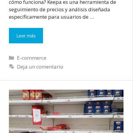
cómo funciona? Keepa es una herramienta de
seguimiento de precios y análisis diseñada
específicamente para usuarios de …
Keepa:
Leer más
Cómo
obtener
las
Categorías
E-commerce
mejores
Deja un comentario
ofertas
en
Amazon