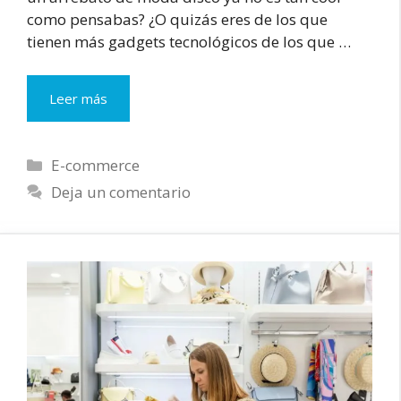
como pensabas? ¿O quizás eres de los que
tienen más gadgets tecnológicos de los que …
5
Leer más
Consejos
Prácticos
para
Categorías
E-commerce
Incrementar
Deja un comentario
tus
Ventas
en
Wallapop