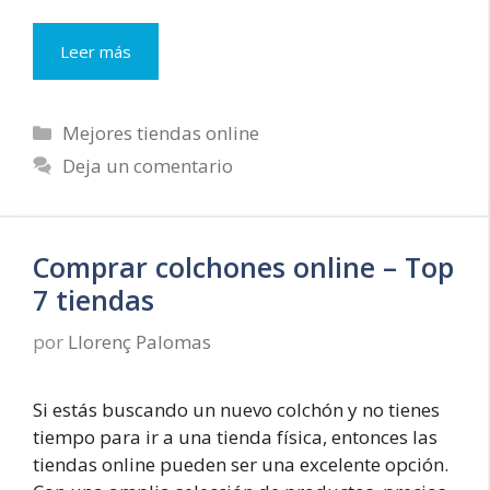
Descubre
Leer más
los
5
Escritorios
Categorías
Mejores tiendas online
Elevables
Deja un comentario
Top
del
2024:
Ergonomía
Comprar colchones online – Top
y
Estilo
7 tiendas
en
Tu
por
Llorenç Palomas
Oficina
Si estás buscando un nuevo colchón y no tienes
tiempo para ir a una tienda física, entonces las
tiendas online pueden ser una excelente opción.