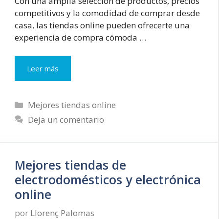
Con una amplia selección de productos, precios
competitivos y la comodidad de comprar desde
casa, las tiendas online pueden ofrecerte una
experiencia de compra cómoda …
Comprar
Leer más
colchones
online
–
Categorías
Mejores tiendas online
Top
Deja un comentario
7
tiendas
Mejores tiendas de
electrodomésticos y electrónica
online
por
Llorenç Palomas