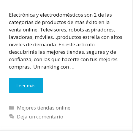
Electrónica y electrodomésticos son 2 de las
categorías de productos de más éxito en la
venta online. Televisores, robots aspiradores,
lavadoras, móviles…productos estrella con altos
niveles de demanda. En este artículo
descubrirás las mejores tiendas, seguras y de
confianza, con las que hacerte con tus mejores
compras. Un ranking con …
Mejores
Leer más
tiendas
de
electrodomésticos
Categorías
Mejores tiendas online
y
Deja un comentario
electrónica
online