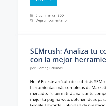
eliminar
productos
Categorías
sin
E-commerce
,
SEO
Deja un comentario
dañar
el
SEO
de
tu
eCommerce
SEMrush: Analiza tu 
con la mejor herrami
por
Llorenç Palomas
Hola! En este artículo descubrirás SEMru
herramientas más completas de Marketi
mercado. Te permitirá analizar tu compe
mejor tu página web, obtener ideas par
Google Adwords…infinidad de prestaci