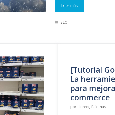
Tips
Leer más
básicos
de
Categorías
SEO
SEO
para
ecommerce
[Tutorial G
La herramie
para mejora
commerce
por
Llorenç Palomas