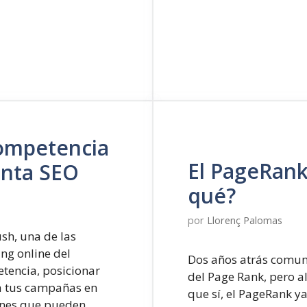
de
tu
e-
commerce
competencia
El PageRank
enta SEO
qué?
por
Llorenç Palomas
sh, una de las
ng online del
Dos años atrás comun
tencia, posicionar
del Page Rank, pero al
a tus campañas en
que sí, el PageRank ya
ones que pueden