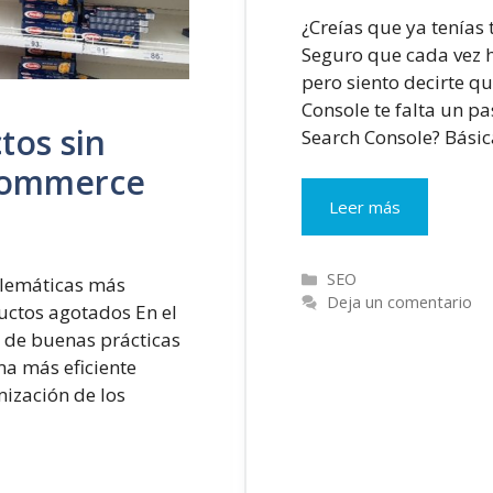
¿Creías que ya tenías
Seguro que cada vez h
pero siento decirte q
Console te falta un p
tos sin
Search Console? Básic
eCommerce
[Tutorial
Leer más
Google
Search
Categorías
Console]
SEO
blemáticas más
Deja un comentario
La
ctos agotados En el
herramienta
 de buenas prácticas
que
ma más eficiente
necesitas
mización de los
para
mejorar
el
SEO