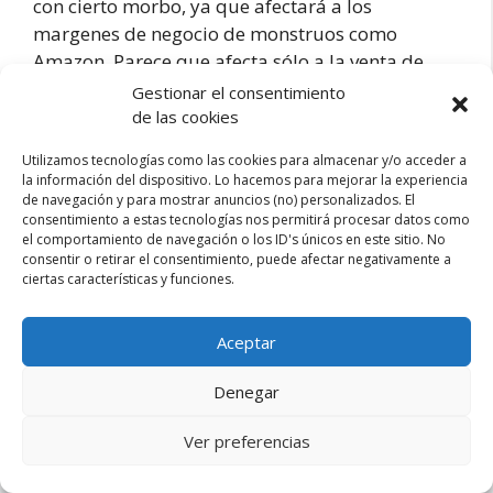
con cierto morbo, ya que afectará a los
margenes de negocio de monstruos como
Amazon. Parece que afecta sólo a la venta de
productos …
Gestionar el consentimiento
de las cookies
Cambios
Leer más
Utilizamos tecnologías como las cookies para almacenar y/o acceder a
la información del dispositivo. Lo hacemos para mejorar la experiencia
del
de navegación y para mostrar anuncios (no) personalizados. El
IVA
consentimiento a estas tecnologías nos permitirá procesar datos como
para
Categorías
E-commerce
el comportamiento de navegación o los ID's únicos en este sitio. No
ventas
consentir o retirar el consentimiento, puede afectar negativamente a
36 comentarios
online
ciertas características y funciones.
en
la
Aceptar
UE
Aviso legal – Privacidad
Contacto
|
Denegar
Productos
esdemarketing.com © 2026 |
Sobre mi
y
Ver preferencias
servicios
digitales