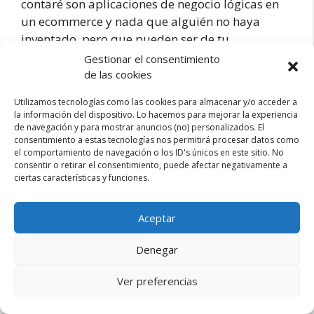
contaré son aplicaciones de negocio lógicas en
un ecommerce y nada que alguién no haya
inventado, pero que pueden ser de tu …
Gestionar el consentimiento
de las cookies
Guía
Leer más
para
Utilizamos tecnologías como las cookies para almacenar y/o acceder a
aumentar
la información del dispositivo. Lo hacemos para mejorar la experiencia
de navegación y para mostrar anuncios (no) personalizados. El
la
Categorías
E-commerce
consentimiento a estas tecnologías nos permitirá procesar datos como
conversión
el comportamiento de navegación o los ID's únicos en este sitio. No
12 comentarios
y
consentir o retirar el consentimiento, puede afectar negativamente a
ventas
ciertas características y funciones.
de
tu
Aviso legal – Privacidad
Contacto
Aceptar
tienda
online
esdemarketing.com © 2026 |
Sobre mi
Denegar
Ver preferencias